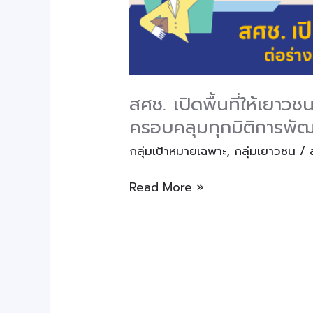
พัฒนาฯ
ฉบับ
ที่
14
ครอบคลุม
สศช. เปิดพื้นที่ให้เยา
ทุก
ครอบคลุมทุกมิติการพัฒน
มิติ
กลุ่มเป้าหมายเฉพาะ
,
กลุ่มเยาวชน
/
การ
พัฒนา
Read More »
ณ
อุทยาน
การ
เรียน
รู้
TK
Park