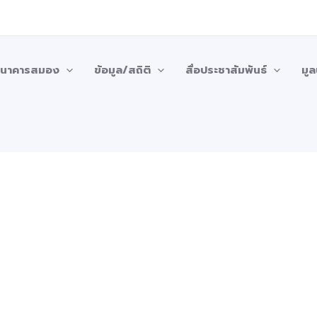
บธนาคารสมอง
ข้อมูล/สถิติ
สื่อประชาสัมพันธ์
มูล