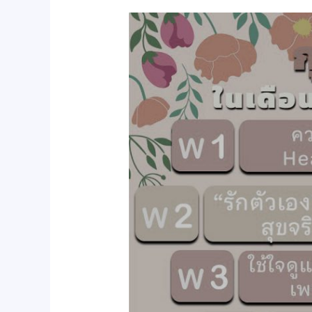
สาระ
น่า
รู้
กพ.