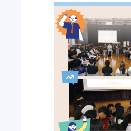
สศช.
เปิด
พื้นที่
ให้
เยาวชน
มี
ส่วน
ร่วม
แสดง
ความ
คิด
เห็น
ต่อ
ร่าง
กรอบ
แผน