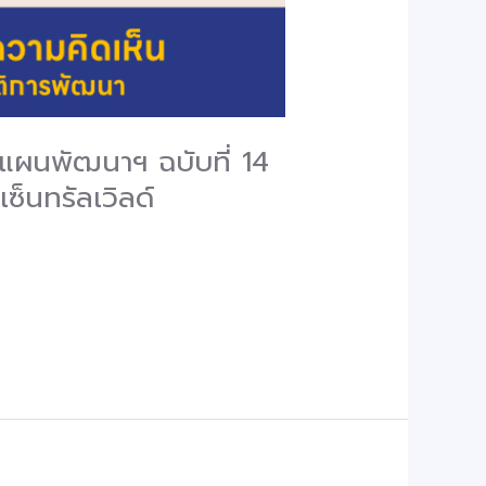
บแผนพัฒนาฯ ฉบับที่ 14
ซ็นทรัลเวิลด์