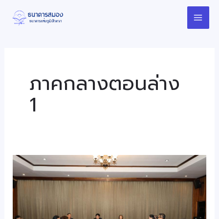
Skip
Mai
to
Men
content
ภาคกลางตอนล่าง
1
สศช.
เดิน
หน้า
เปิด
เวที