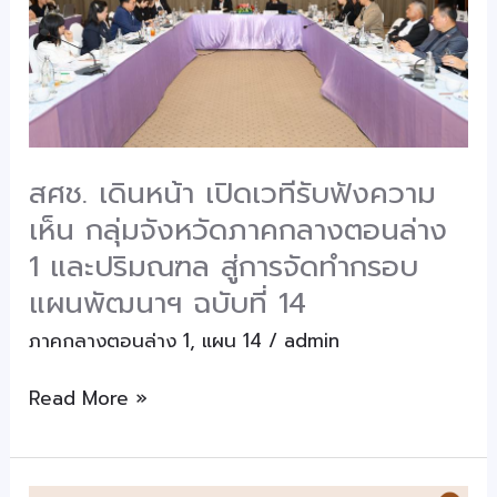
รับ
ฟัง
ความ
เห็น
กลุ่ม
จังหวัด
สศช. เดินหน้า เปิดเวทีรับฟังความ
ภาค
เห็น กลุ่มจังหวัดภาคกลางตอนล่าง
กลาง
1 และปริมณฑล สู่การจัดทำกรอบ
ตอน
แผนพัฒนาฯ ฉบับที่ 14
ล่าง
1
ภาคกลางตอนล่าง 1
,
แผน 14
/
admin
และ
ปริมณฑล
Read More »
สู่
การ
จัด