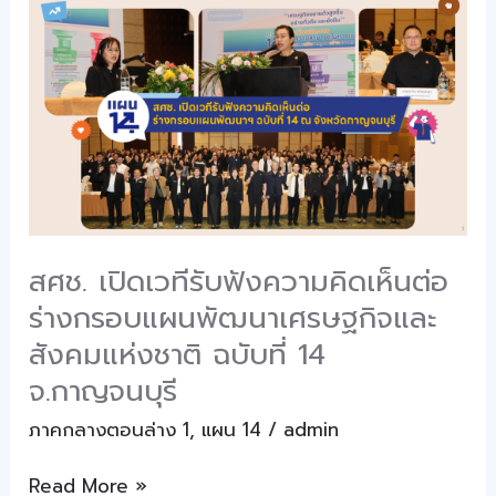
สศช.
ทำ
เปิด
กรอบ
เวที
แผน
รับ
พัฒนาฯ
ฟัง
ฉบับ
ความ
ที่
คิด
14
เห็น
ต่อ
สศช. เปิดเวทีรับฟังความคิดเห็นต่อ
ร่าง
ร่างกรอบแผนพัฒนาเศรษฐกิจและ
กรอบ
แผน
สังคมแห่งชาติ ฉบับที่ 14
พัฒนา
จ.กาญจนบุรี
เศรษฐกิจ
ภาคกลางตอนล่าง 1
,
แผน 14
/
admin
และ
สังคม
Read More »