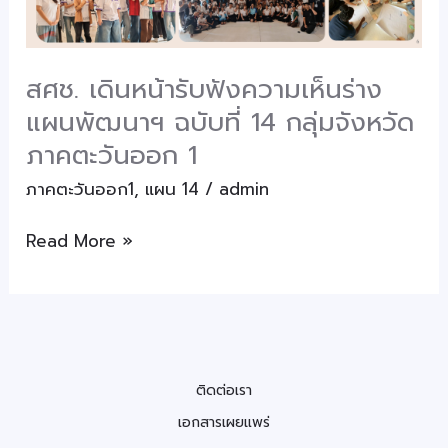
เห็น
ร่าง
แผน
สศช. เดินหน้ารับฟังความเห็นร่าง
พัฒนาฯ
แผนพัฒนาฯ ฉบับที่ 14 กลุ่มจังหวัด
ฉบับ
ที่
ภาคตะวันออก 1
14
ภาคตะวันออก1
,
แผน 14
/
admin
กลุ่ม
จังหวัด
Read More »
ภาค
ตะวัน
ออก
1
ติดต่อเรา
เอกสารเผยแพร่