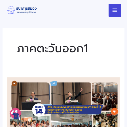
Skip
Mai
to
Men
content
ภาคตะวันออก1
สศช.
เดิน
หน้า
รับ
ฟัง
ความ