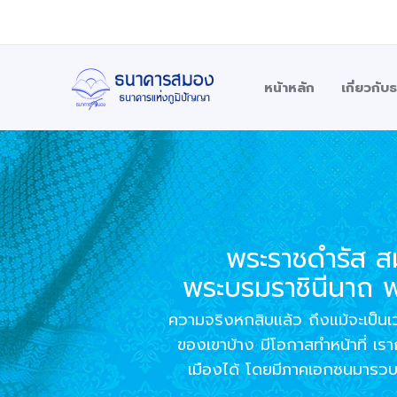
Skip
to
content
หน้าหลัก
เกี่ยวกั
พระราชดำรัส สมเ
พระบรมราชินีนาถ 
ความจริงหกสิบแล้ว ถึงแม้จะเป็นเวลาท
ของเขาบ้าง มีโอกาสทำหน้าที่ เร
เมืองได้ โดยมีภาคเอกชนมารว